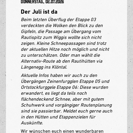
Donnerstag, 02.07.2026
Der Juli ist da
Beim letzten Überflug der Etappe 03
verdeckten die Wolken den Blick zu den
Gipfeln, die Passage am Übergang vom
Rautispitz zum Wiggis wollte sich nicht
zeigen. Kleine Schneepassagen sind trotz
der aktuellen Hitze noch möglich und nicht
zu unterschätzen. Oder man wählt die
Alternativ-Route ab den Rautihütten via
Längenegg ins Klöntal.
Aktuelle Infos haben wir auch zu den
Übergängen Zeinenfurgglen Etappe 05 und
Ortstockfurggele Etappe 06: Diese wurden
erwandert, es liegt da teils noch
flächendeckend Schnee, aber mit gutem
Schuhwerk und vorgängiger Routenplanung
sind sie passierbar. Meldet euch gerne auch
in den Hütten und Etappenzielen für
Auskünfte.
Wir wünschen euch einen wunderbaren